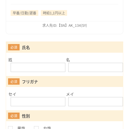
早番/日勤/遅番
時給1,1円以上
求人先ID:【SN】AK_134(SY)
氏名
必須
姓
名
フリガナ
必須
セイ
メイ
性別
必須
男性
女性