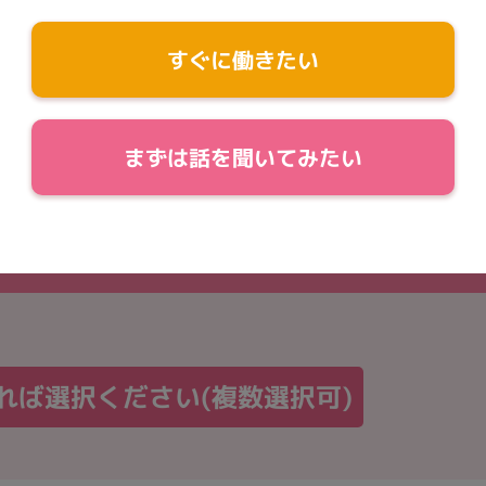
すぐに働きたい
まずは話を聞いてみたい
2
3
4
就業時期
お住まい
お名前
れば選択ください
(複数選択可)