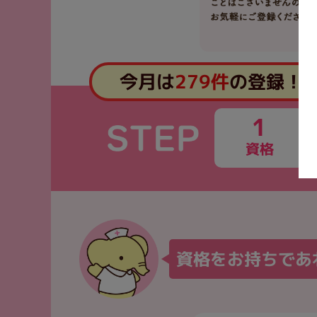
今月は
279件
の登録！
1
資格
資格をお持ちであ