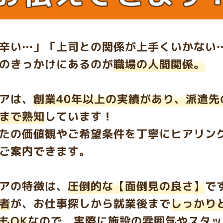
辛い…」「上司との関係が上手くいかない
のきっかけにあるのが
職場の人間関係。
アは、
創業40年以上の実績
があり、
派遣先
まで熟知
しています！
たの価値観やご希望条件を丁寧にヒアリン
ご案内できます。
アの特徴は、
圧倒的な【面倒見の良さ】
で
者
が、お仕事探しから就業後まで
しっかり
もOK
なので、実際に施設の雰囲気やスタッ