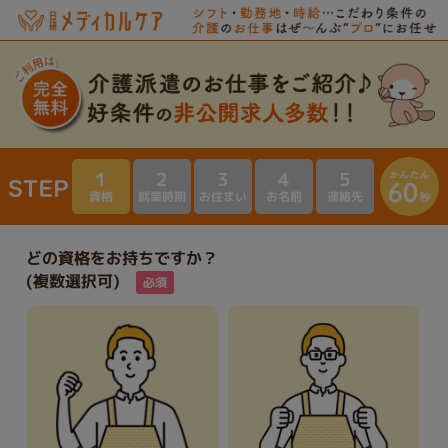
1
2
3
4
5
資格
就業時期
お住まい
お名前
連絡先
どの資格をお持ちですか？
(複数選択可)
必須