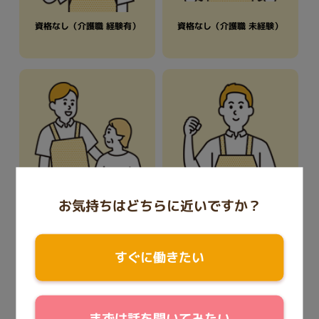
資格なし（介護職 経験有）
資格なし（介護職 未経験）
介護福祉士
介護職員初任者研修（ヘルパー2
お気持ちはどちらに近いですか？
級）
すぐに働きたい
まずは話を聞いてみたい